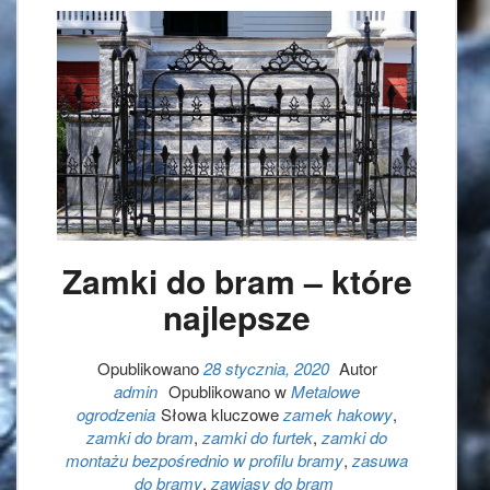
Zamki do bram – które
najlepsze
Opublikowano
28 stycznia, 2020
Autor
admin
Opublikowano w
Metalowe
ogrodzenia
Słowa kluczowe
zamek hakowy
,
zamki do bram
,
zamki do furtek
,
zamki do
montażu bezpośrednio w profilu bramy
,
zasuwa
do bramy
,
zawiasy do bram