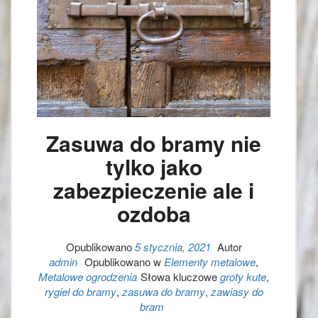
Zasuwa do bramy nie
tylko jako
zabezpieczenie ale i
ozdoba
Opublikowano
5 stycznia, 2021
Autor
admin
Opublikowano w
Elementy metalowe
,
Metalowe ogrodzenia
Słowa kluczowe
groty kute
,
rygiel do bramy
,
zasuwa do bramy
,
zawiasy do
bram