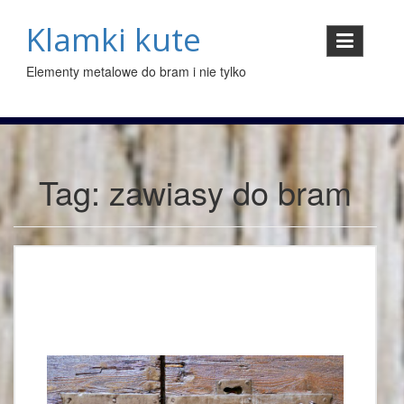
Skip
to
Klamki kute
content
Elementy metalowe do bram i nie tylko
Tag:
zawiasy do bram