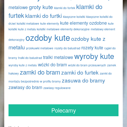
klamki do
groty kute
metalowe
klamki do fortek
furtek
klamki do furtki
klasyczne kołatki
klasyczne kołatki do
kute elementy ozdobne
drzwi
kołatki metalowe
kute elementy
kute
kołatki
kute z metalu kołatki
metalowe elementy dekoracyjne
metalowy element
ozdoby kute
ozdoby kute z
dekoracyjny
metalu
rozety kute
przekuwki metalowe
rozety do balustrad
rygiel do
wyroby kute
tralki metalowe
bramy
tralki do balustrad
wózki do bram
wyroby kute z metalu
wózki do bram przesuwnych
zamek
zamki do bram
zamki do furtek
hakowy
zamki do
zasuwa do bramy
montażu bezpośrednio w profilu bramy
zawiasy do bram
zawiasy regulowane
Polecamy